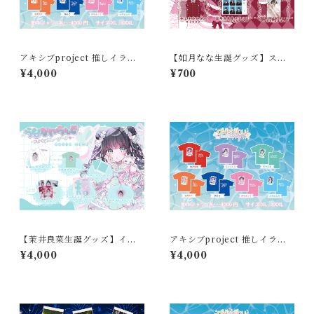
アキシブproject 推しイラス
【如月なな生誕グッズ】ステ
トT 水琴まなみ
ッカー
¥4,000
¥700
【茉井良菜生誕グッズ】イラ
アキシブproject 推しイラス
ストロンT
トT 清見るん
¥4,000
¥4,000