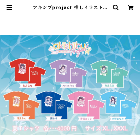
アキシブproject 推しイラストT
葵ふう | akishibu